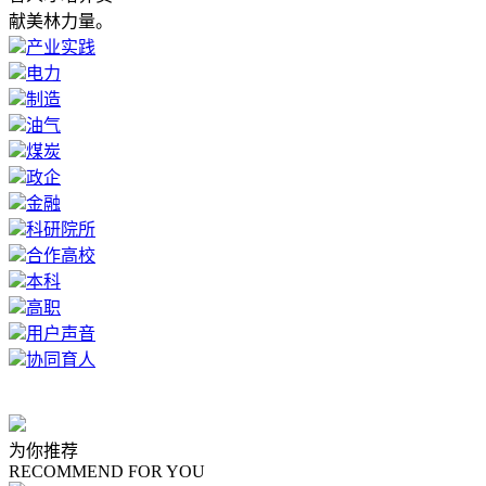
献美林力量。
产业实践
电力
制造
油气
煤炭
政企
金融
科研院所
合作高校
本科
高职
用户声音
协同育人
为你推荐
RECOMMEND FOR YOU