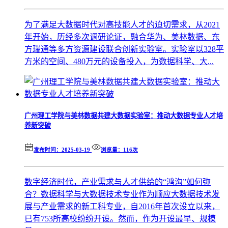
为了满足大数据时代对高技能人才的迫切需求，从2021
年开始，历经多次调研论证，融合华为、美林数据、东
方瑞通等多方资源建设联合创新实验室。实验室以328平
方米的空间、480万元的设备投入，为数据科学、大...
广州理工学院与美林数据共建大数据实验室：推动大数据专业人才培
养新突破
发布时间：2025-03-19
浏览量：116次
数字经济时代，产业需求与人才供给的“鸿沟”如何弥
合？数据科学与大数据技术专业作为顺应大数据技术发
展与产业需求的新工科专业，自2016年首次设立以来，
已有753所高校纷纷开设。然而，作为开设最早、规模