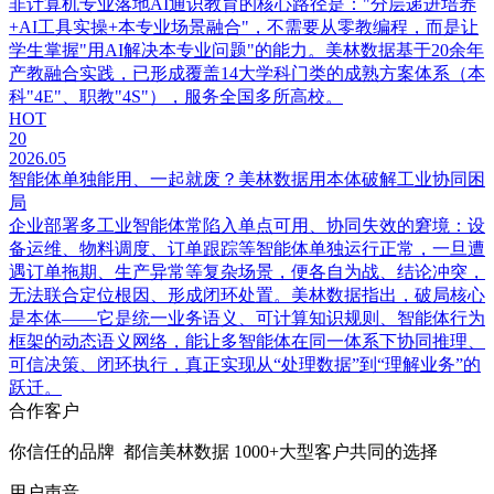
非计算机专业落地AI通识教育的核心路径是："分层递进培养
+AI工具实操+本专业场景融合"，不需要从零教编程，而是让
学生掌握"用AI解决本专业问题"的能力。美林数据基于20余年
产教融合实践，已形成覆盖14大学科门类的成熟方案体系（本
科"4E"、职教"4S"），服务全国多所高校。
HOT
20
2026.05
智能体单独能用、一起就废？美林数据用本体破解工业协同困
局
企业部署多工业智能体常陷入单点可用、协同失效的窘境：设
备运维、物料调度、订单跟踪等智能体单独运行正常，一旦遭
遇订单拖期、生产异常等复杂场景，便各自为战、结论冲突，
无法联合定位根因、形成闭环处置。美林数据指出，破局核心
是本体——它是统一业务语义、可计算知识规则、智能体行为
框架的动态语义网络，能让多智能体在同一体系下协同推理、
可信决策、闭环执行，真正实现从“处理数据”到“理解业务”的
跃迁。
合作客户
你信任的品牌 都信美林数据 1000+大型客户共同的选择
用户声音