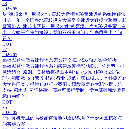
28
2026.05
从"建起来"到"用起来"：高校大数据实验室建设的系统性解法
过去十年，全国各地高校投入大量资金建设大数据实验室，却
普遍陷入"建起来容易，用起来难"的窘境。当实验设备蒙上灰
尘、实验平台沦为摆设，我们不得不追问：到底哪里出了问
题？
HOT
27
2026.05
高校AI通识教育课程体系怎么建？4E+4S双轨方案全解析
高校AI通识教育课程体系的搭建应遵循“分层次、分类型、可
灵活组合”原则。美林数据提出本科4E（认知-体验-实战-伦
理）和职教4S（素养-技能-行业-规范）双轨模式，本科覆盖14
大学科门类，提供150+行业案例；职教覆盖19大职业群，均
支持“积木式”灵活搭建，高校可根据学时、学生基础和培养目
标自由组合。
HOT
25
2026.05
非计算机专业的高校如何落地AI通识教育？一份可直接参考
的实施方案