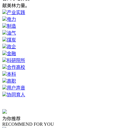
献美林力量。
产业实践
电力
制造
油气
煤炭
政企
金融
科研院所
合作高校
本科
高职
用户声音
协同育人
为你推荐
RECOMMEND FOR YOU