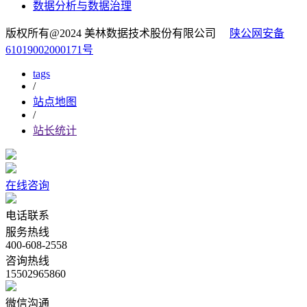
数据分析与数据治理
版权所有@2024 美林数据技术股份有限公司
陕公网安备
61019002000171号
tags
/
站点地图
/
站长统计
在线咨询
电话联系
服务热线
400-608-2558
咨询热线
15502965860
微信沟通