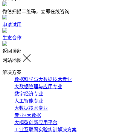
微信扫描二维码，立即在线咨询
申请试用
生态合作
返回顶部
网站地图
解决方案
数据科学与大数据技术专业
大数据管理与应用专业
数字经济专业
人工智能专业
大数据技术专业
专业+大数据
大模型创新应用平台
工业互联网实验实训解决方案