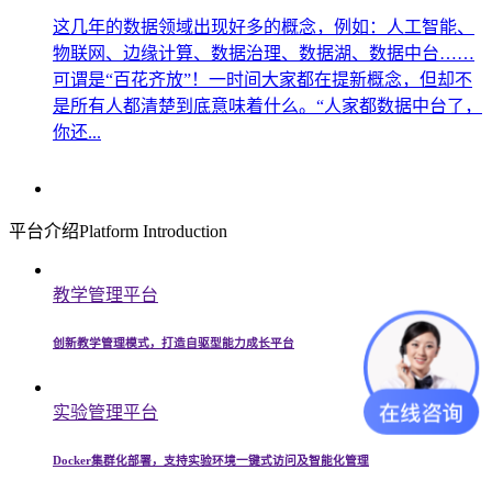
这几年的数据领域出现好多的概念，例如：人工智能、
物联网、边缘计算、数据治理、数据湖、数据中台……
可谓是“百花齐放”！一时间大家都在提新概念，但却不
是所有人都清楚到底意味着什么。“人家都数据中台了，
你还...
平台介绍
Platform Introduction
教学管理平台
创新教学管理模式，打造自驱型能力成长平台
实验管理平台
Docker集群化部署，支持实验环境一键式访问及智能化管理