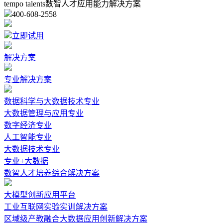
tempo talents数智人才应用能力解决方案
400-608-2558
立即试用
解决方案
专业解决方案
数据科学与大数据技术专业
大数据管理与应用专业
数字经济专业
人工智能专业
大数据技术专业
专业+大数据
数智人才培养综合解决方案
大模型创新应用平台
工业互联网实验实训解决方案
区域级产教融合大数据应用创新解决方案