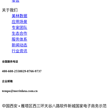
零售
关于我们
美林数据
应用场景
专家团队
生态合作
服务体系
新闻动态
行业资讯
全国服务电话
400-608-2558
029-8766-9737
企业邮箱
tempo@meritdata.com.cn
中国西安 ▪ 雁塔区西三环天谷八路软件新城国家电子商务示范