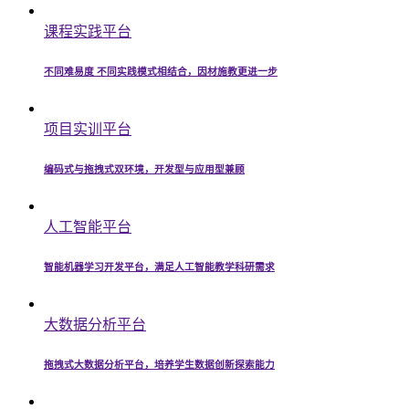
课程实践平台
不同难易度 不同实践模式相结合，因材施教更进一步
项目实训平台
编码式与拖拽式双环境，开发型与应用型兼顾
人工智能平台
智能机器学习开发平台，满足人工智能教学科研需求
大数据分析平台
拖拽式大数据分析平台，培养学生数据创新探索能力