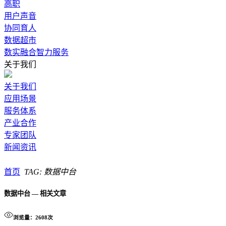
高职
用户声音
协同育人
数据超市
数实融合智力服务
关于我们
关于我们
应用场景
服务体系
产业合作
专家团队
新闻资讯
首页
TAG: 数据中台
数据中台 — 相关文章
浏览量：2608次