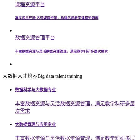
课程资源平台
真实项目经验 名师课程资源，构建优质教学课程资源库
数据资源管理平台
丰富数据资源与灵活数据资源管理，满足教学科研多层次需求
大数据人才培养
Big data talent training
数据科学与大数据专业
丰富数据资源与灵活数据资源管理，满足教学科研多层
次需求
大数据管理与应用专业
丰富数据资源与灵活数据资源管理，满足教学科研多层