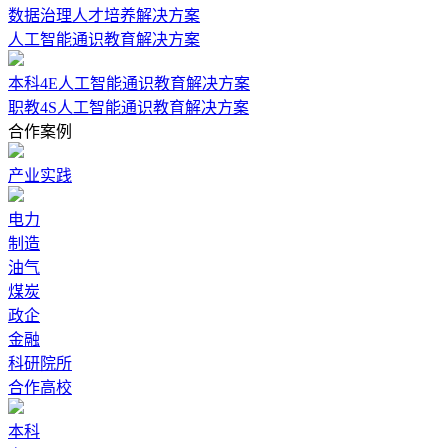
数据治理人才培养解决方案
人工智能通识教育解决方案
本科4E人工智能通识教育解决方案
职教4S人工智能通识教育解决方案
合作案例
产业实践
电力
制造
油气
煤炭
政企
金融
科研院所
合作高校
本科