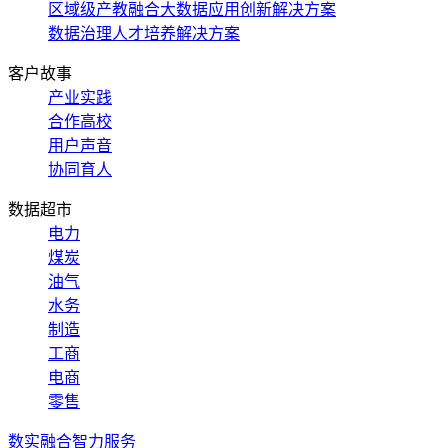
区域级产教融合大数据应用创新解决方案
数据治理人才培养解决方案
客户故事
产业实践
合作高校
用户声音
协同育人
数据超市
电力
煤炭
油气
水务
制造
工商
电商
零售
数实融合智力服务