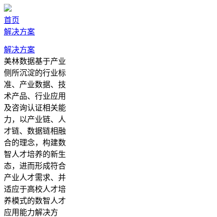
首页
解决方案
解决方案
美林数据基于产业
侧所沉淀的行业标
准、产业数据、技
术产品、行业应用
及咨询认证相关能
力，以产业链、人
才链、数据链相融
合的理念，构建数
智人才培养的新生
态，进而形成符合
产业人才需求、并
适应于高校人才培
养模式的数智人才
应用能力解决方