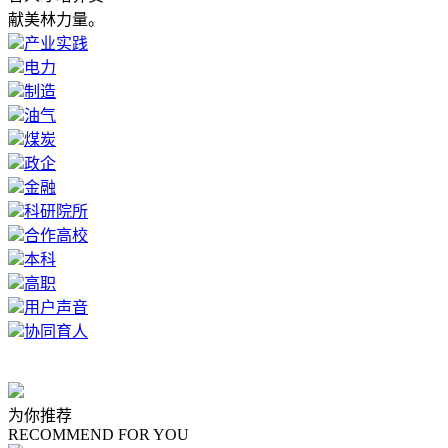
献美林力量。
产业实践
电力
制造
油气
煤炭
政企
金融
科研院所
合作高校
本科
高职
用户声音
协同育人
为你推荐
RECOMMEND FOR YOU