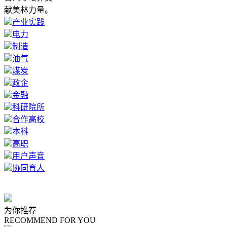
献美林力量。
产业实践
电力
制造
油气
煤炭
政企
金融
科研院所
合作高校
本科
高职
用户声音
协同育人
为你推荐
RECOMMEND FOR YOU