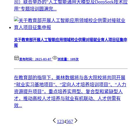
司）联合举办的"人工智能通用大模型及DeepSeek技术应
用"专题培训圆满完...
关于教育部开展人工智能应用领域校企供需对接就业育人项目征集申
报
发布时间：2025-03-07
浏览量：109次
​在教育部的指导下，美林数据将与各大院校将共同开展
“就业实习基地项目”、“定向人才培养培训项目”、“人力
资源提升项目”，重点培养实用型、复合型和紧缺型人
才，推动高校人才培养与就业有机联动、人才供需有
效...
1
2
3
4
5
6
7