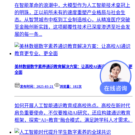
在智能革命的浪潮中，大模型作为人工智能技术皇冠上
的明珠，正以前所未有的速度重塑产业格局与社会生
态。从智慧城市中枢到工业制造核心，从精准医疗突破
至金融创新实践，这项颠覆性技术已深度渗透至社会发
展的每一条...
美林数据数字素养通识教育解决方案：让高校AI通识教育更专业、更
全面
发布时间：2025-03-21
浏览量：182次
如何开展人工智能通识教育成高校热点。高校在新时代
肩负重要使命，不仅要推动AI研究，还应构建通识教育
框架，探索“AI+教育”融合模式，满足跨学科人才需求。