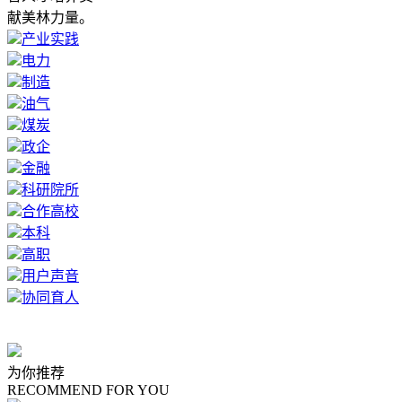
献美林力量。
产业实践
电力
制造
油气
煤炭
政企
金融
科研院所
合作高校
本科
高职
用户声音
协同育人
为你推荐
RECOMMEND FOR YOU